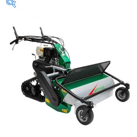
Ancho de trabajo
Cilindrada
Equipos de corte
-
Longitud de la cuchilla
-
Potencia
-
Motor
-
Motor
Chasis
-
Tracción