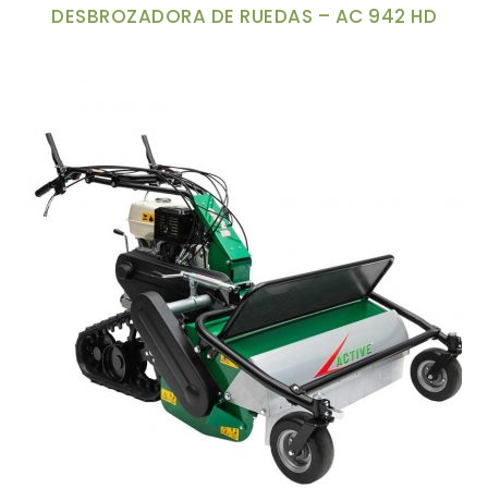
DESBROZADORA DE RUEDAS – AC 942 HD
Superficie de césped
-
Ancho de corte
-
Potencia
-
Tipo de rueda
-
Cilindrada
-
Alimentación
-
Diámetro máx. de corte
-
Carga del transporte
-
Modelo
-