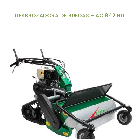
Superficie de corte
DESBROZADORA DE RUEDAS – AC 842 HD
Cilindrada
Espada
-
Sistema Combinado
-
Product Tipo generador
-
FILTRO