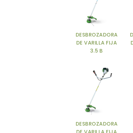
Longitud de la
P
cuchilla
-
Motor
C
DESBROZADORA
Superficie de
A
DE VARILLA FIJA
césped
-
3.5 B
Tipo de rueda
-
C
D
d
Modelo
-
Su
c
Espada
-
S
DESBROZADORA
C
DE VARILLA FIJA