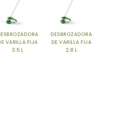
otencia
-
Motor
-
hasis
-
Tracción
DESBROZADORA
DESBROZADORA
ncho de corte
-
Potencia
-
DE VARILLA FIJA
DE VARILLA FIJA
3.5 L
2.8 L
ilindrada
-
Alimentación
-
iámetro máx.
Carga del
e corte
-
transporte
-
perficie de
Cilindrada
orte
istema
Product Tipo
ombinado
-
generador
-