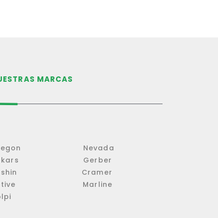
UESTRAS MARCAS
Oregon Nevada
iskars Gerber
Koshin Cramer
ctive Marline
lpi