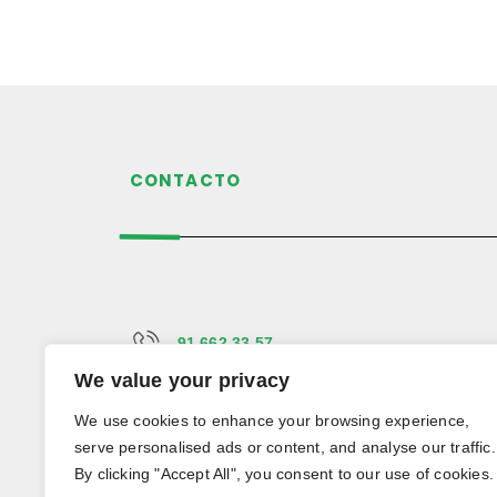
CONTACTO
91 662 33 57
We value your privacy
info@forestalgarden.com
We use cookies to enhance your browsing experience,
serve personalised ads or content, and analyse our traffic.
C/ de la Maliciosa 21,
By clicking "Accept All", you consent to our use of cookies.
Alcobendas, 28108 - Madrid